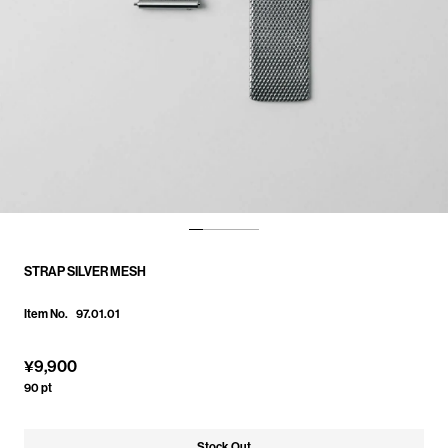
STRAP SILVER MESH
97.01.01
¥
9,900
90
pt
Stock Out